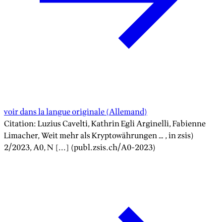
voir dans la langue originale
(
Allemand
)
Citation
:
Luzius Cavelti, Kathrin Egli Arginelli, Fabienne
Limacher
,
Weit mehr als Kryptowährungen …
, in zsis)
2/2023
, A
0
, N [...] (publ.zsis.ch/A
0
-
2023
)