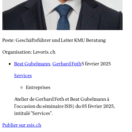
Poste
:
Geschäftsführer und Leiter KMU Beratung
Organisation
:
Levoris.ch
Beat Gubelmann
,
Gerhard Foth
5 février 2025
Services
Entreprises
Atelier de Gerhard Foth et Beat Gubelmann à
l'occasion du séminaire ISIS) du 05 février 2025,
intitulé "Services".
Publier sur zsis.ch