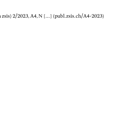
n zsis)
2/2023
, A
4
, N [...] (publ.zsis.ch/A
4
-
2023
)