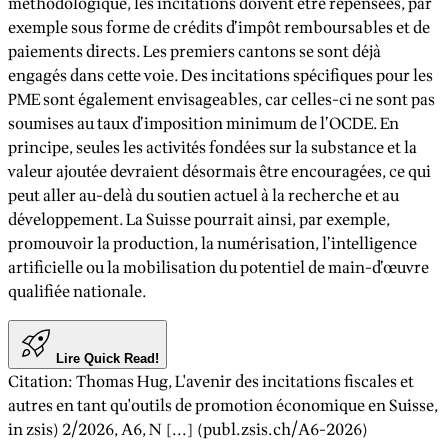
méthodologique, les incitations doivent être repensées, par
exemple sous forme de crédits d’impôt remboursables et de
paiements directs. Les premiers cantons se sont déjà
engagés dans cette voie. Des incitations spécifiques pour les
PME sont également envisageables, car celles-ci ne sont pas
soumises au taux d’imposition minimum de l’OCDE. En
principe, seules les activités fondées sur la substance et la
valeur ajoutée devraient désormais être encouragées, ce qui
peut aller au-delà du soutien actuel à la recherche et au
développement. La Suisse pourrait ainsi, par exemple,
promouvoir la production, la numérisation, l’intelligence
artificielle ou la mobilisation du potentiel de main-d’œuvre
qualifiée nationale.
Lire Quick Read!
Citation
:
Thomas Hug
,
L'avenir des incitations fiscales et
autres en tant qu'outils de promotion économique en Suisse
,
in zsis)
2/2026
, A
6
, N [...] (publ.zsis.ch/A
6
-
2026
)