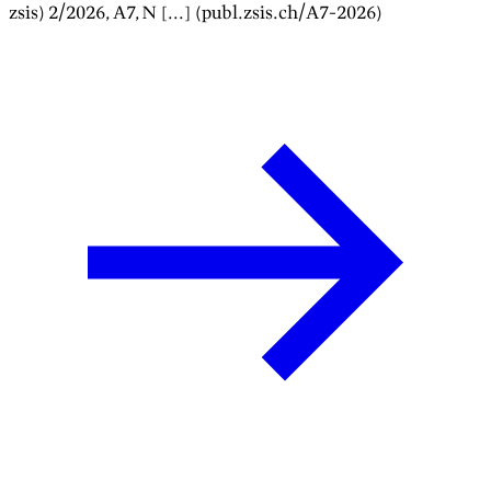
zsis)
2/2026
, A
7
, N [...] (publ.zsis.ch/A
7
-
2026
)