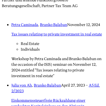
Partner und leitende Funktion grössere
Beratungsgesellschaft, Partner Tax Team AG
Petra Caminada
,
Branko Balaban
November 12, 2024
Tax issues relating to private investment in real estate
Real Estate
Individuals
Workshop by Petra Caminada and Branko Balaban on
the occasion of the ISIS) seminar on November 12,
2024 entitled "Tax issues relating to private
investment in real estate"
Julia von Ah
,
Branko Balaban
April 27, 2023
–
A5 Ed.
2/2023
Einkommenssteuerfreie Rückzahlung einer