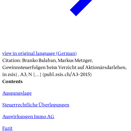
view in original language
(
German
)
Citation
:
Branko Balaban, Markus Metzger
,
Gewinnsteuerfolgen beim Verzicht auf Aktionärsdarlehen
,
in zsis)
, A
3
, N [...] (publ.zsis.ch/A
3
-
2015
)
Contents
Ausgangslage
Steuerrechtliche Überlegungen
Auswirkungen Immo AG
Fazit