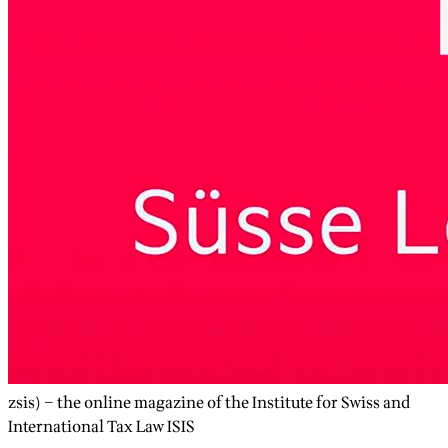
zsis) – the online magazine of the Institute for Swiss and
International Tax Law ISIS