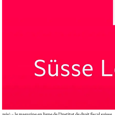
zsis) – le magazine en ligne de l’Institut de droit fiscal suisse