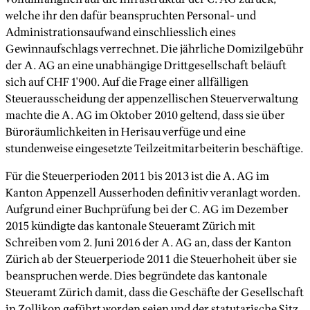
welche ihr den dafür beanspruchten Personal- und
Administrationsaufwand einschliesslich eines
Gewinnaufschlags verrechnet. Die jährliche Domizilgebühr
der A. AG an eine unabhängige Drittgesellschaft beläuft
sich auf CHF 1'900. Auf die Frage einer allfälligen
Steuerausscheidung der appenzellischen Steuerverwaltung
machte die A. AG im Oktober 2010 geltend, dass sie über
Büroräumlichkeiten in Herisau verfüge und eine
stundenweise eingesetzte Teilzeitmitarbeiterin beschäftige.
Für die Steuerperioden 2011 bis 2013 ist die A. AG im
Kanton Appenzell Ausserhoden definitiv veranlagt worden.
Aufgrund einer Buchprüfung bei der C. AG im Dezember
2015 kündigte das kantonale Steueramt Zürich mit
Schreiben vom 2. Juni 2016 der A. AG an, dass der Kanton
Zürich ab der Steuerperiode 2011 die Steuerhoheit über sie
beanspruchen werde. Dies begründete das kantonale
Steueramt Zürich damit, dass die Geschäfte der Gesellschaft
in Zollikon geführt worden seien und der statutarische Sitz