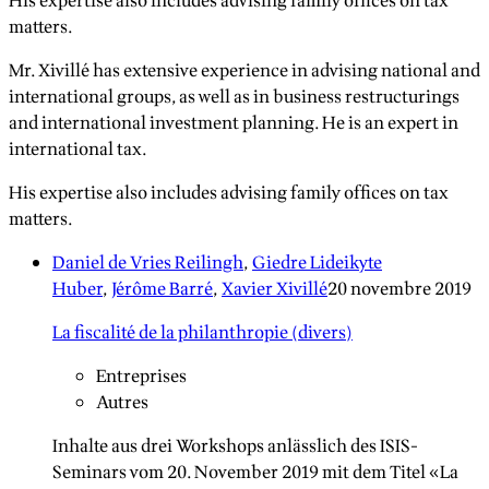
His expertise also includes advising family offices on tax
matters.
Mr. Xivillé has extensive experience in advising national and
international groups, as well as in business restructurings
and international investment planning. He is an expert in
international tax.
His expertise also includes advising family offices on tax
matters.
Daniel de Vries Reilingh
,
Giedre Lideikyte
Huber
,
Jérôme Barré
,
Xavier Xivillé
20 novembre 2019
La fiscalité de la philanthropie (divers)
Entreprises
Autres
Inhalte aus drei Workshops anlässlich des ISIS-
Seminars vom 20. November 2019 mit dem Titel «La