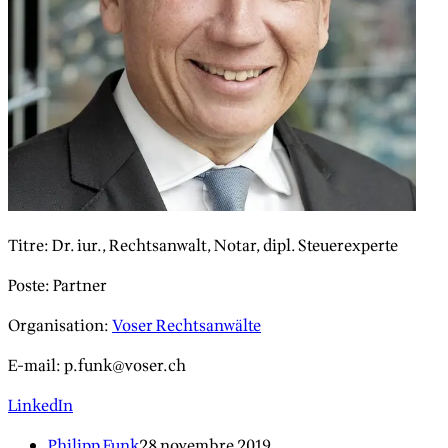
Titre
:
Dr. iur., Rechtsanwalt, Notar, dipl. Steuerexperte
Poste
:
Partner
Organisation
:
Voser Rechtsanwälte
E-mail
:
p.funk@voser.ch
LinkedIn
Philipp Funk
28 novembre 2019