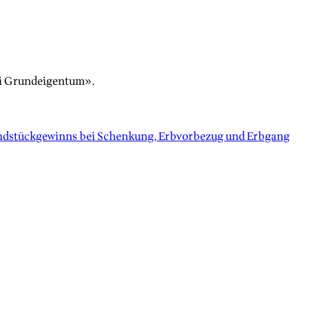
ei Grundeigentum».
undstückgewinns bei Schenkung, Erbvorbezug und Erbgang