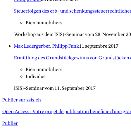
Steuerfolgen des erb- und schenkungssteuerrechtlich
Bien immobiliers
Workshop aus dem ISIS)-Seminar vom 28. November 201
Max Ledergerber
,
Philipp Funk
11 septembre 2017
Ermittlung des Grundstückgewinns von Grundstücken 
Bien immobiliers
Individus
ISIS)-Seminar vom 11. September 2017
Publier sur zsis.ch
Open Access : Votre projet de publication bénéficie d'une grand
Publier