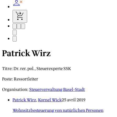
Patrick Wirz
Titre
:
Dr. rer. pol., Steuerexperte SSK
Poste
:
Ressortleiter
Organisation
:
Steuerverwaltung Basel-Stadt
Patrick Wirz
,
Kornel Wick
25 avril 2019
Wohnsitzbesteuerung von natürlichen Personen