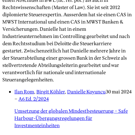
einen Abschluss in BWL (lic. rer. pol.) als auch in
Rechtswissenschaften (Master of Law). Sie ist seit 2012
diplomierte Steuerexpertin. Ausserdem hat sie einen CAS in
MWST International und einen CAS in MWST Banken &
Versicherungen. Danielle hat in einem
Industrieunternehmen im Controlling gearbeitet und nach
dem Rechtsstudium bei Deloitte die Steuerkarriere
gestartet. Zwischenzeitlich hat Danielle mehrere Jahre in
der Steuerabteilung einer grossen Bank in der Schweiz als
stellvertretende Abteilungsleiterin gearbeitet und war
verantwortlich für nationale und internationale
Steuerangelegenheiten.
Ilan Rom
,
Birgit Köhler
,
Danielle Koyuncu
30 mai 2024
–
A6 Ed. 2/2024
Umsetzung der globalen Mindestbesteuerung – Safe
Harbour-Übergangsregelungen für
Investmenteinheiten