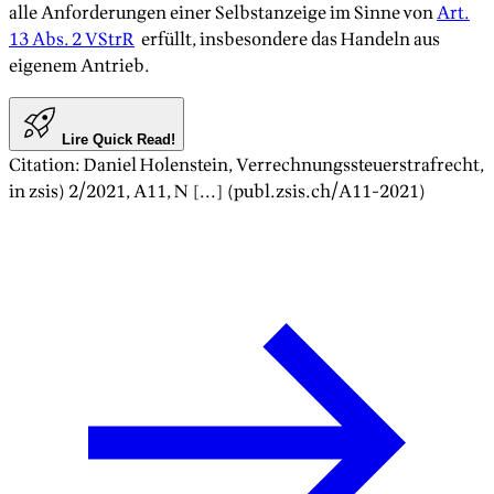
alle Anforderungen einer Selbstanzeige im Sinne von
Art.
13 Abs. 2 VStrR
erfüllt, insbesondere das Handeln aus
eigenem Antrieb.
Lire Quick Read!
Citation
:
Daniel Holenstein
,
Verrechnungssteuerstrafrecht
,
in zsis)
2/2021
, A
11
, N [...] (publ.zsis.ch/A
11
-
2021
)