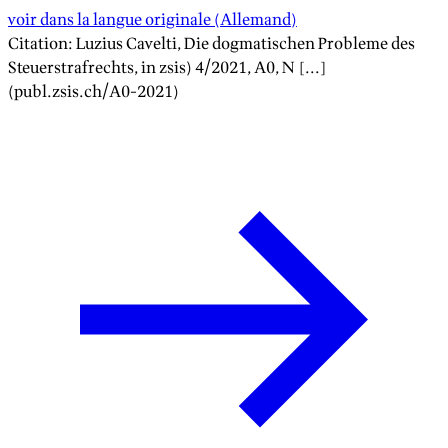
voir dans la langue originale
(
Allemand
)
Citation
:
Luzius Cavelti
,
Die dogmatischen Probleme des
Steuerstrafrechts
, in zsis)
4/2021
, A
0
, N [...]
(publ.zsis.ch/A
0
-
2021
)