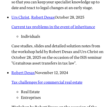
so that you can keep your specialist knowledge up to
date and react to legal changes at an early stage.
Urs Christ
,
Robert Desax
October 28, 2025
Current tax problems in the event of inheritance
Individuals
Case studies, slides and detailed solution notes from
the workshop held by Robert Desax and Urs Christ on
October 28, 2025 on the occasion of the ISIS seminar
"Gratuitous asset transfers in tax law".
Robert Desax
November 12, 2024
Tax challenges for commercial real estate
Real Estate
Entreprises