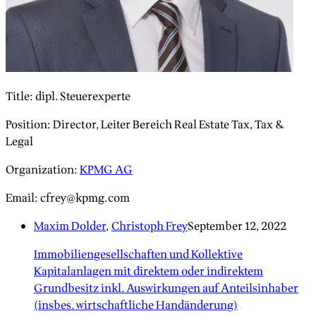
Title
:
dipl. Steuerexperte
Position
:
Director, Leiter Bereich Real Estate Tax, Tax &
Legal
Organization
:
KPMG AG
Email
:
cfrey@kpmg.com
Maxim Dolder
,
Christoph Frey
September 12, 2022
Immobiliengesellschaften und Kollektive
Kapitalanlagen mit direktem oder indirektem
Grundbesitz inkl. Auswirkungen auf Anteilsinhaber
(insbes. wirtschaftliche Handänderung)