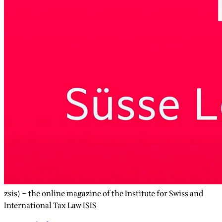
zsis) – the online magazine of the Institute for Swiss and
International Tax Law ISIS