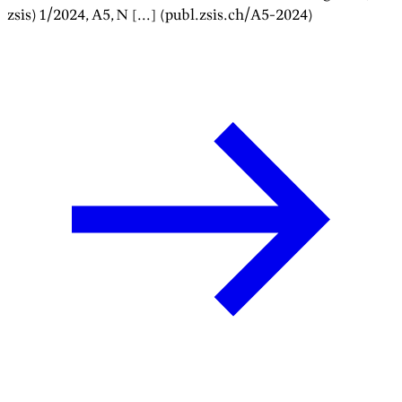
zsis)
1/2024
, A
5
, N [...] (publ.zsis.ch/A
5
-
2024
)