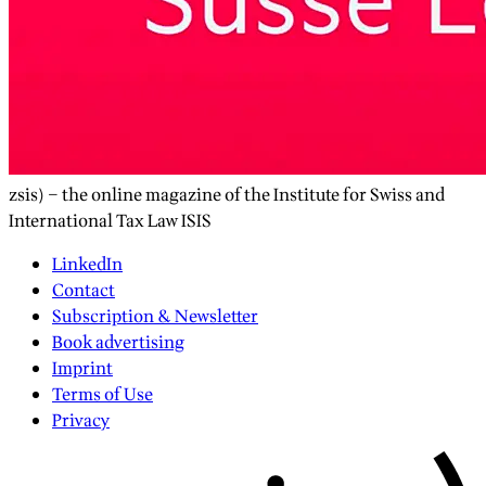
zsis) – the online magazine of the Institute for Swiss and
International Tax Law ISIS
LinkedIn
Contact
Subscription & Newsletter
Book advertising
Imprint
Terms of Use
Privacy