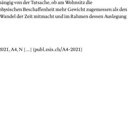
bhängig von der Tatsache, ob am Wohnsitz die
n physischen Beschaffenheit mehr Gewicht zugemessen als den
en Wandel der Zeit mitmacht und im Rahmen dessen Auslegung
2021
, A
4
, N [...] (publ.zsis.ch/A
4
-
2021
)