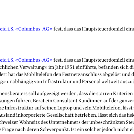
heid i.S. «Columbus-AG»
fest, dass das Hauptsteuerdomizil ein
heid i.S. «Columbus-AG»
fest, dass das Hauptsteuerdomizil ein
sächlichen Verwaltung» im Jahr 1951 einführte, befanden sich 
rt hat das Mobiltelefon den Festnetzanschluss abgelöst und d
g» unabhängig von Infrastruktur und Personal weltweit auszu
ensberaters soll aufgezeigt werden, dass die starren Kriterie
ngen führen. Berät ein Consultant Kundinnen auf der ganzen We
Infrastruktur auf seinen Laptop und sein Mobiltelefon, lässt
land inkorporierte Gesellschaft betrieben, lässt sich das fis
chweizer Wohnsitz des Unternehmers der unbeschränkten Steuer
 Frage nach deren Schwerpunkt. Ist ein solcher jedoch nicht ei