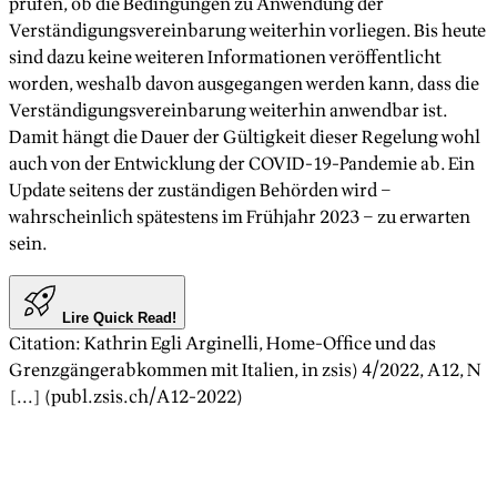
prüfen, ob die Bedingungen zu Anwendung der
Verständigungsvereinbarung weiterhin vorliegen. Bis heute
sind dazu keine weiteren Informationen veröffentlicht
worden, weshalb davon ausgegangen werden kann, dass die
Verständigungsvereinbarung weiterhin anwendbar ist.
Damit hängt die Dauer der Gültigkeit dieser Regelung wohl
auch von der Entwicklung der COVID-19-Pandemie ab. Ein
Update seitens der zuständigen Behörden wird –
wahrscheinlich spätestens im Frühjahr 2023 – zu erwarten
sein.
Lire Quick Read!
Citation
:
Kathrin Egli Arginelli
,
Home-Office und das
Grenzgängerabkommen mit Italien
, in zsis)
4/2022
, A
12
, N
[...] (publ.zsis.ch/A
12
-
2022
)