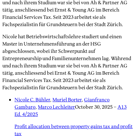
und nach ihrem Studium war sie bei von Ah & Partner AG
tätig, anschliessend bei Ernst & Young AG im Bereich
Financial Services Tax. Seit 2023 arbeitet sie als
Fachspezialistin für Grundsteuern bei der Stadt Zürich.
Nicole hat Betriebswirtschaftslehre studiert und einen
Master in Unternehmensführung an der HSG
abgeschlossen, wobei ihr Schwerpunkt auf
Entrepreneurship und Familienunternehmen lag. Während
und nach ihrem Studium war sie bei von Ah & Partner AG
tätig, anschliessend bei Ernst & Young AG im Bereich
Financial Services Tax. Seit 2023 arbeitet sie als
Fachspezialistin für Grundsteuern bei der Stadt Zürich.
Nicole C. Bühler
,
Muriel Borter
,
Gianfranco
Gambaro
,
Marco Lechleiter
October 30, 2025
–
A13
Ed. 4/2025
Profit allocation between property gains tax and profit
tax