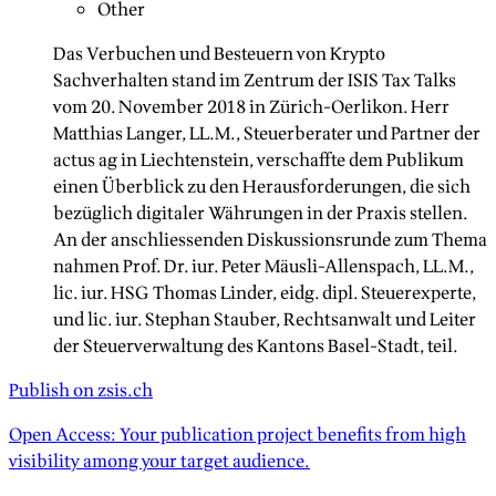
Other
Das Verbuchen und Besteuern von Krypto
Sachverhalten stand im Zentrum der ISIS Tax Talks
vom 20. November 2018 in Zürich-Oerlikon. Herr
Matthias Langer, LL.M., Steuerberater und Partner der
actus ag in Liechtenstein, verschaffte dem Publikum
einen Überblick zu den Herausforderungen, die sich
bezüglich digitaler Währungen in der Praxis stellen.
An der anschliessenden Diskussionsrunde zum Thema
nahmen Prof. Dr. iur. Peter Mäusli-Allenspach, LL.M.,
lic. iur. HSG Thomas Linder, eidg. dipl. Steuerexperte,
und lic. iur. Stephan Stauber, Rechtsanwalt und Leiter
der Steuerverwaltung des Kantons Basel-Stadt, teil.
Publish on zsis.ch
Open Access: Your publication project benefits from high
visibility among your target audience.