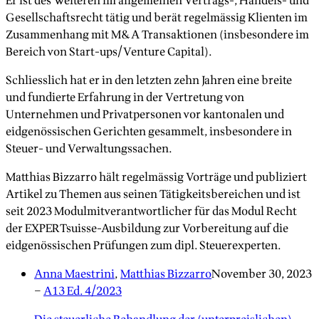
Er ist des Weiteren im allgemeinen Vertrags-, Handels- und
Gesellschaftsrecht tätig und berät regelmässig Klienten im
Zusammenhang mit M&A Transaktionen (insbesondere im
Bereich von Start-ups/Venture Capital).
Schliesslich hat er in den letzten zehn Jahren eine breite
und fundierte Erfahrung in der Vertretung von
Unternehmen und Privatpersonen vor kantonalen und
eidgenössischen Gerichten gesammelt, insbesondere in
Steuer- und Verwaltungssachen.
Matthias Bizzarro hält regelmässig Vorträge und publiziert
Artikel zu Themen aus seinen Tätigkeitsbereichen und ist
seit 2023 Modulmitverantwortlicher für das Modul Recht
der EXPERTsuisse-Ausbildung zur Vorbereitung auf die
eidgenössischen Prüfungen zum dipl. Steuerexperten.
Anna Maestrini
,
Matthias Bizzarro
November 30, 2023
–
A13 Ed. 4/2023