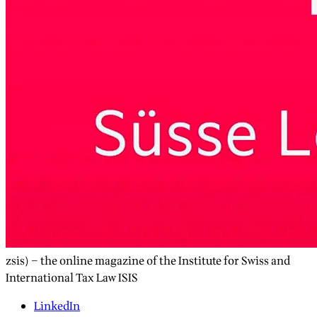
zsis) – the online magazine of the Institute for Swiss and
International Tax Law ISIS
LinkedIn