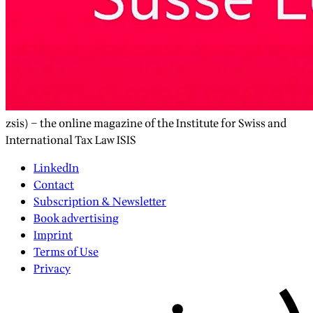
zsis) – the online magazine of the Institute for Swiss and
International Tax Law ISIS
LinkedIn
Contact
Subscription & Newsletter
Book advertising
Imprint
Terms of Use
Privacy