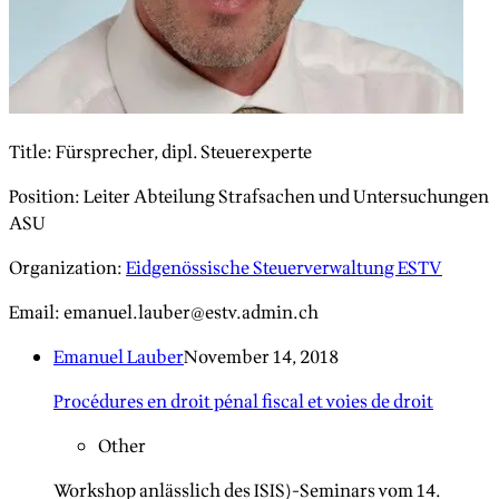
Title
:
Fürsprecher, dipl. Steuerexperte
Position
:
Leiter Abteilung Strafsachen und Untersuchungen
ASU
Organization
:
Eidgenössische Steuerverwaltung ESTV
Email
:
emanuel.lauber@estv.admin.ch
Emanuel Lauber
November 14, 2018
Procédures en droit pénal fiscal et voies de droit
Other
Workshop anlässlich des ISIS)-Seminars vom 14.