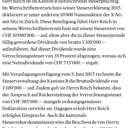
Herr Reich ist im Kanton B unbeschränkt steuerpflichtig.
Im Wertschriftenverzeichnis seiner Steuererklärung 2015
deklariert er unter anderem 10'000 Namenaktien der X AG
mit Sitz in Zürich. Diese Beteiligung führt Herr Reich in
seinem Wertschriftenverzeichnis mit einem Steuerwert von
CHF 10'000'000.-- auf, ohne aber die in dieser Steuerperiode
fällig gewordene Dividende von brutto 1'100'000.--
aufzuführen. Auf dieser Dividende wurde eine
Verrechnungssteuer von 35 Prozent abgezogen, woraus sich
eine Nettodividende von CHF 715'000.-- ergab.
Mit Veranlagungsverfügung vom 5. Juni 2017 rechnete die
Steuerverwaltung des Kantons B die Bruttodividende von
1'100'000.-- auf. Zudem gab sie Herrn Reich bekannt, dass
der Anspruch auf Rückerstattung der Verrechnungssteuer
von CHF 385'000.-- mangels ordnungsgemässer
Deklaration verwirkt sei. Dagegen erhob Herr Reich
erfolglos Einsprache. Auch die kantonale
Steuerrekurskommission wies die Beschwerde von Herrn