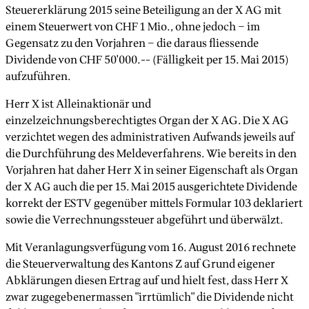
Steuererklärung 2015 seine Beteiligung an der X AG mit
einem Steuerwert von CHF 1 Mio., ohne jedoch – im
Gegensatz zu den Vorjahren – die daraus fliessende
Dividende von CHF 50'000.-- (Fälligkeit per 15. Mai 2015)
aufzuführen.
Herr X ist Alleinaktionär und
einzelzeichnungsberechtigtes Organ der X AG. Die X AG
verzichtet wegen des administrativen Aufwands jeweils auf
die Durchführung des Meldeverfahrens. Wie bereits in den
Vorjahren hat daher Herr X in seiner Eigenschaft als Organ
der X AG auch die per 15. Mai 2015 ausgerichtete Dividende
korrekt der ESTV gegenüber mittels Formular 103 deklariert
sowie die Verrechnungssteuer abgeführt und überwälzt.
Mit Veranlagungsverfügung vom 16. August 2016 rechnete
die Steuerverwaltung des Kantons Z auf Grund eigener
Abklärungen diesen Ertrag auf und hielt fest, dass Herr X
zwar zugegebenermassen "irrtümlich" die Dividende nicht