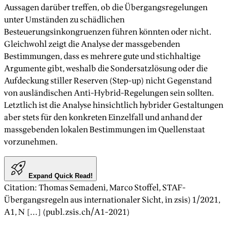
Aussagen darüber treffen, ob die Übergangsregelungen
unter Umständen zu schädlichen
Besteuerungsinkongruenzen führen könnten oder nicht.
Gleichwohl zeigt die Analyse der massgebenden
Bestimmungen, dass es mehrere gute und stichhaltige
Argumente gibt, weshalb die Sondersatzlösung oder die
Aufdeckung stiller Reserven (Step-up) nicht Gegenstand
von ausländischen Anti-Hybrid-Regelungen sein sollten.
Letztlich ist die Analyse hinsichtlich hybrider Gestaltungen
aber stets für den konkreten Einzelfall und anhand der
massgebenden lokalen Bestimmungen im Quellenstaat
vorzunehmen.
Expand Quick Read!
Citation
:
Thomas Semadeni, Marco Stoffel
,
STAF-
Übergangsregeln aus internationaler Sicht
, in zsis)
1/2021
,
A
1
, N [...] (publ.zsis.ch/A
1
-
2021
)