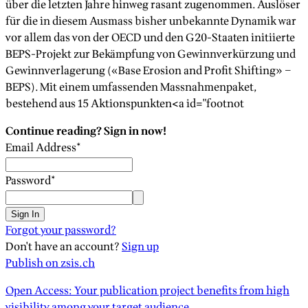
über die letzten Jahre hinweg rasant zugenommen. Auslöser
für die in diesem Ausmass bisher unbekannte Dynamik war
vor allem das von der OECD und den G20-Staaten initiierte
BEPS-Projekt zur Bekämpfung von Gewinnverkürzung und
Gewinnverlagerung («Base Erosion and Profit Shifting» –
BEPS). Mit einem umfassenden Massnahmenpaket,
bestehend aus 15 Aktionspunkten<a id="footnot
Continue reading? Sign in now!
Email Address
*
Password
*
Sign In
Forgot your password?
Don't have an account?
Sign up
Publish on zsis.ch
Open Access: Your publication project benefits from high
visibility among your target audience.