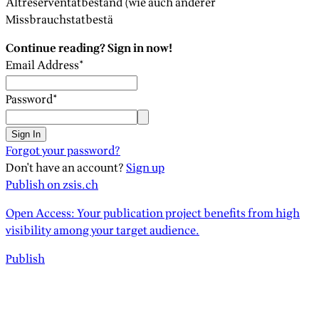
Altreserventatbestand (wie auch anderer
Missbrauchstatbestä
Continue reading? Sign in now!
Email Address
*
Password
*
Sign In
Forgot your password?
Don't have an account?
Sign up
Publish on zsis.ch
Open Access: Your publication project benefits from high
visibility among your target audience.
Publish