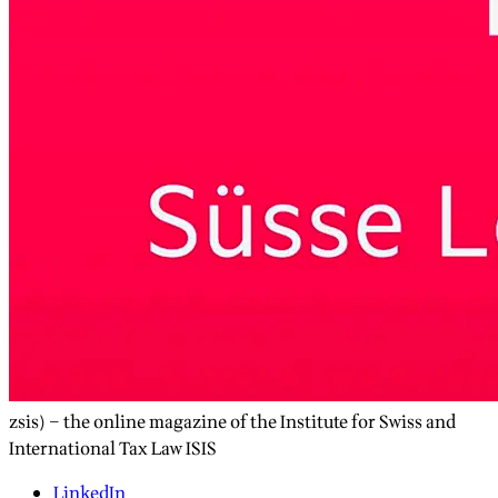
zsis) – the online magazine of the Institute for Swiss and
International Tax Law ISIS
LinkedIn