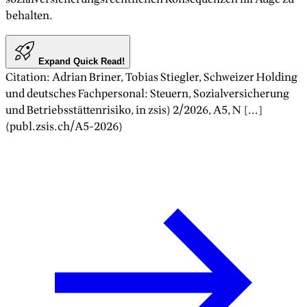
behalten.
Expand Quick Read!
Citation
:
Adrian Briner, Tobias Stiegler
,
Schweizer Holding
und deutsches Fachpersonal: Steuern, Sozialversicherung
und Betriebsstättenrisiko
, in zsis)
2/2026
, A
5
, N [...]
(publ.zsis.ch/A
5
-
2026
)