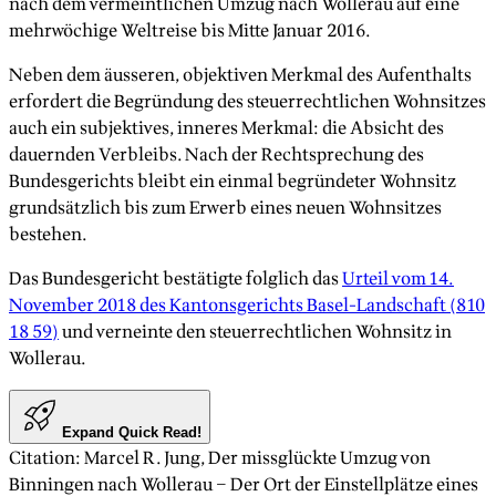
nach dem vermeintlichen Umzug nach Wollerau auf eine
mehrwöchige Weltreise bis Mitte Januar 2016.
Neben dem äusseren, objektiven Merkmal des Aufenthalts
erfordert die Begründung des steuerrechtlichen Wohnsitzes
auch ein subjektives, inneres Merkmal: die Absicht des
dauernden Verbleibs. Nach der Rechtsprechung des
Bundesgerichts bleibt ein einmal begründeter Wohnsitz
grundsätzlich bis zum Erwerb eines neuen Wohnsitzes
bestehen.
Das Bundesgericht bestätigte folglich das
Urteil vom 14.
November 2018 des Kantonsgerichts Basel-Landschaft (810
18 59)
und verneinte den steuerrechtlichen Wohnsitz in
Wollerau.
Expand Quick Read!
Citation
:
Marcel R. Jung
,
Der missglückte Umzug von
Binningen nach Wollerau – Der Ort der Einstellplätze eines