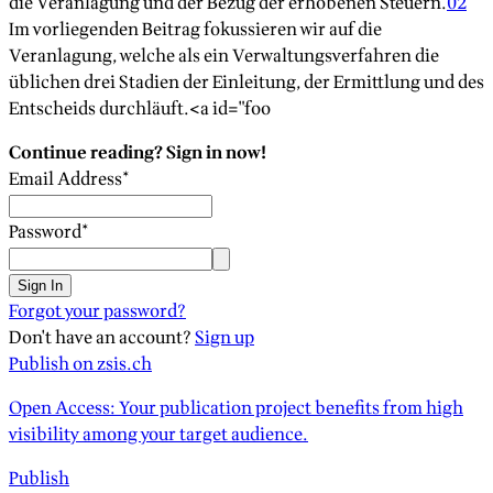
die Veranlagung und der Bezug der erhobenen Steuern.
02
Im vorliegenden Beitrag fokussieren wir auf die
Veranlagung, welche als ein Verwaltungsverfahren die
üblichen drei Stadien der Einleitung, der Ermittlung und des
Entscheids durchläuft.<a id="foo
Continue reading? Sign in now!
Email Address
*
Password
*
Sign In
Forgot your password?
Don't have an account?
Sign up
Publish on zsis.ch
Open Access: Your publication project benefits from high
visibility among your target audience.
Publish