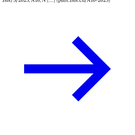
zsis)
3/2025
, A
10
, N [...] (publ.zsis.ch/A
10
-
2025
)