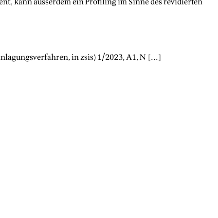
nt, kann ausserdem ein Profiling im Sinne des revidierten
ranlagungsverfahren
, in zsis)
1/2023
, A
1
, N [...]