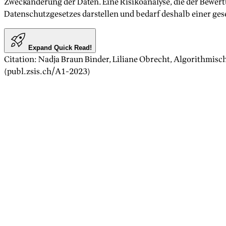
Zweckänderung der Daten. Eine Risikoanalyse, die der Bewert
Datenschutzgesetzes darstellen und bedarf deshalb einer ge
Expand Quick Read!
Citation
:
Nadja Braun Binder, Liliane Obrecht
,
Algorithmisch
(publ.zsis.ch/A
1
-
2023
)