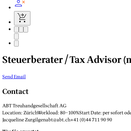
Steuerberater / Tax Advisor (
Send Email
Contact
ABT Treuhandgesellschaft AG
Location
:
Zürich
Workload
:
80–100%
Start Date
:
per sofort o
Jacqueline Zurgilgen
abt@abt.ch
+41 (0)44 711 90 90