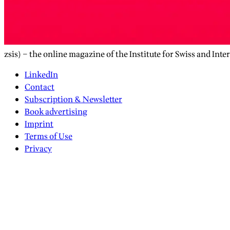
zsis) – the online magazine of the Institute for Swiss and Inte
LinkedIn
Contact
Subscription & Newsletter
Book advertising
Imprint
Terms of Use
Privacy