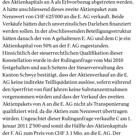
des Aktienkapitals an A als Erbvorbezug abgetreten werden.
A hätte anschliessend dieses zweite Aktienpaket zum
Nennwert von CHF 625'000 an die E. AG verkauft. Beide
Verkäufe hätten durch unverzinsliches Darlehen finanziert
werden sollen. In der abschliessenden Beteiligungsstruktur
hätten danach der von A gehaltenen E. AG und dem C je ein
Aktienkapital von 50% an der F. AG zugestanden.
Hinsichtlich der steuerrechtlichen Qualifikation dieser
Konstellation wurde in der Rulinganfrage vom Mai 2010
festgehalten und auch Seitens der Steuerverwaltung des
Kanton Schwyz bestätigt, dass der Aktienverkauf an die E.
AG keine indirekte Teilliquidation auslöse, sofern während
den Sperrfrist von fünf Jahren keine Substanzentnahmen
vorgenommen würden und dass der Verkauf des zweiten
Aktienpakets von A an die E. AG nicht als Transponierung
qualifiziert wird, da die Aktien zum Nennwert übertragen
würden. Ungeachtet dieser Rulinganfrage verkaufte C am 1.
Januar 2011 2'500 und somit die Hälfte des Aktienkapitals
der F. AG zum Preis von CHF 3.1 Mio. an die E. AG. Der