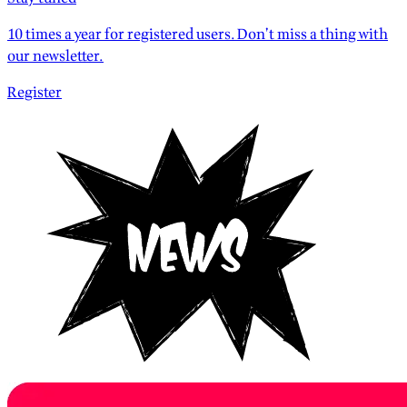
10 times a year for registered users. Don’t miss a thing with
our newsletter.
Register