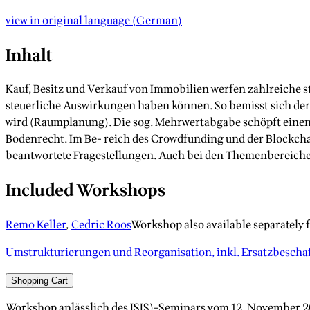
view in original language
(
German
)
Inhalt
Kauf, Besitz und Verkauf von Immobilien werfen zahlreiche s
steuerliche Auswirkungen haben können. So bemisst sich de
wird (Raumplanung). Die sog. Mehrwertabgabe schöpft einen T
Bodenrecht. Im Be- reich des Crowdfunding und der Blockch
beantwortete Fragestellungen. Auch bei den Themenbereiche
Included Workshops
Remo Keller
,
Cedric Roos
Workshop also available separately 
Umstrukturierungen und Reorganisation, inkl. Ersatzbescha
Shopping Cart
Workshop anlässlich des ISIS)-Seminars vom 12. November 2