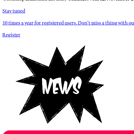
Stay tuned
10 times a year for registered users. Don’t miss a thing with ou
Register