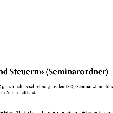
nd Steuern» (Seminarordner)
e) gem. Inhaltsbeschreibung aus dem ISIS)-Seminar «Immobili
in Zürich stattfand.
nslation. The text may therefore contain linguistic and termino