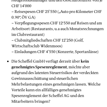
Hedgefondsmanager und den Geschäftsführer von je
CHF 14'000
− Reisespesen CHF 25’550 („Auto pro Kilometer CHF
0.90“, ÖV GA)
− Verpflegungsspesen CHF 12‘550 auf Reisen und am
Arbeitsort (Restaurants, u.a auch Monatsrechnungen
im Clubrestaurant)
− Clubmitgliedschaften CHF 12’250 (Golf,
Wirtschaftsclub Widenmoos)
− Einladungen CHF 4’550 (Konzerte, Sportanlässe)
Die Scheffel GmbH verfügt derzeit über
kein
genehmigtes Spesenreglement
, möchte aber
aufgrund des latenten Steuerrisikos der verdeckten
Gewinnausschüttung und steuerlichen
Mehrbelastungen eines genehmigen lassen. Welche
Vorteile kann ein allfälliges genehmigtes
Spesenreglement der Scheffel AG und den
Mitarbeitern bringen?