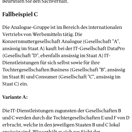
Beurteilen Sie den Sachverhalt.
Fallbeispiel C
Die Analogue-Gruppe ist im Bereich des internationalen
Vertriebs von Werbemitteln tätig. Die
Konzernmuttergesellschaft Analogue (Gesellschaft "A",
ansässig im Staat A) kauft bei der IT-Gesellschaft DataPro
(Gesellschaft "D", ebenfalls ansässig im Staat A) IT-
Dienstleistungen für sich selbst sowie für ihre
Tochtergesellschaften Business (Gesellschaft "B", ansässig
im Staat B) und Consumer (Gesellschaft "C", ansässig im
Staat C) ein.
Variante A:
Die IT-Dienstleistungen zugunsten der Gesellschaften B
und C werden durch die Tochtergesellschaften E und F von D
erbracht, welche in den jeweiligen Staaten B und C lokal
ansässig sind. Wie verhält es sich aus Sicht der