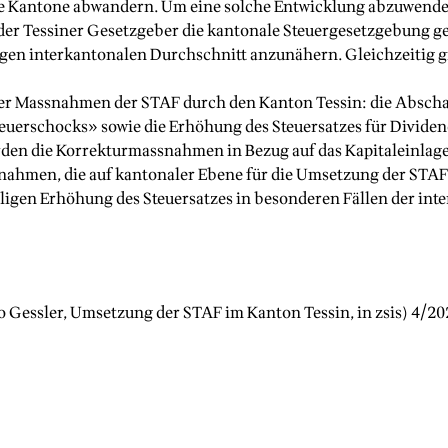
ere Kantone abwandern. Um eine solche Entwicklung abzuwend
der Tessiner Gesetzgeber die kantonale Steuergesetzgebung ge
gen interkantonalen Durchschnitt anzunähern. Gleichzeitig gin
der Massnahmen der STAF durch den Kanton Tessin: die Abscha
euerschocks» sowie die Erhöhung des Steuersatzes für Dividen
n die Korrekturmassnahmen in Bezug auf das Kapitaleinlagepr
snahmen, die auf kantonaler Ebene für die Umsetzung der STA
illigen Erhöhung des Steuersatzes in besonderen Fällen der i
o Gessler
,
Umsetzung der STAF im Kanton Tessin
, in zsis)
4/20