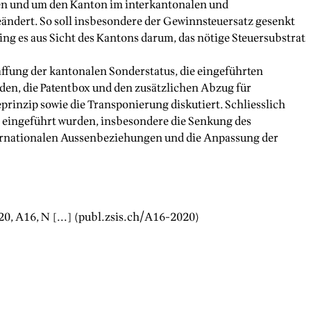
en und um den Kanton im interkantonalen und
ändert. So soll insbesondere der Gewinnsteuersatz gesenkt
g es aus Sicht des Kantons darum, das nötige Steuersubstrat
ffung der kantonalen Sonderstatus, die eingeführten
den, die Patentbox und den zusätzlichen Abzug für
inzip sowie die Transponierung diskutiert. Schliesslich
F eingeführt wurden, insbesondere die Senkung des
nternationalen Aussenbeziehungen und die Anpassung der
20
, A
16
, N [...] (publ.zsis.ch/A
16
-
2020
)