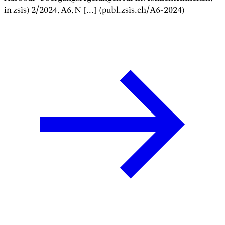
in zsis)
2/2024
, A
6
, N [...] (publ.zsis.ch/A
6
-
2024
)